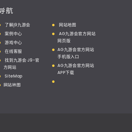
导航
了解j9九游会
网站地图
案例中心
AG九游会官方网站
网页版
游戏中心
AG九游会官方网站
在线客服
手机版入口
找到九游会·J9-官
AG九游会官方网站
方网站
APP下载
SiteMap
网站地图