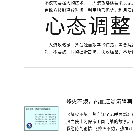
不仅需要强大的技术，一人流攻略还要求玩家
判敌方技能释放时机。利用地形优势，利用窄
心态调整
一人流攻略是一条孤独而艰辛的道路，需要玩
对。不要被一时的挫折击垮，失败经验，不断
烽火不熄，热血江湖沉睡再
《烽火不熄，热血江湖沉睡再燃》
热血侠士为保家卫国而战的故事。该
彩绝伦的剧情 《烽火不熄，热血