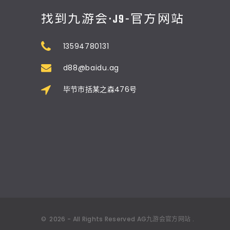
找到九游会·J9-官方网站
13594780131
d88@baidu.ag
毕节市括某之森476号
©
2026
- All Rights Reserved
AG九游会官方网站
.