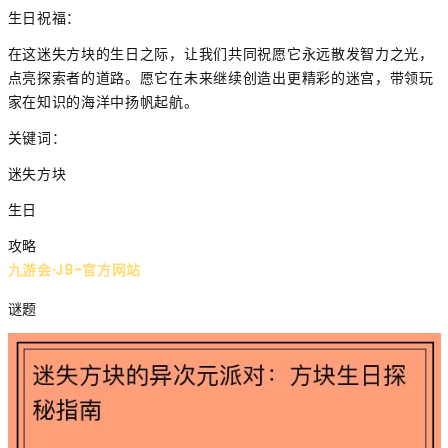
生日祝福：
在这迷失方块的生日之际，让我们共同祝愿它永远散发智力之光，
点亮探索者的道路。愿它在未来继续创造出更精彩的迷宫，带领玩
家在知识的海洋中扬帆起航。
关键词：
迷失方块
生日
攻略
九游会·J9-官方网站
谜题