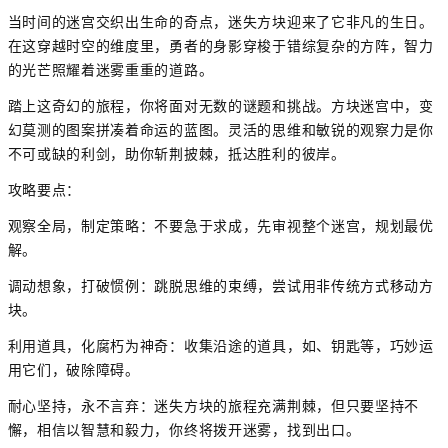
当时间的迷宫交织出生命的奇点，迷失方块迎来了它非凡的生日。
在这穿越时空的维度里，勇者的身影穿梭于错综复杂的方阵，智力
的光芒照耀着迷雾重重的道路。
踏上这奇幻的旅程，你将面对无数的谜题和挑战。方块迷宫中，变
幻莫测的图案拼凑着命运的蓝图。灵活的思维和敏锐的观察力是你
不可或缺的利剑，助你斩荆披棘，抵达胜利的彼岸。
攻略要点：
观察全局，制定策略：不要急于求成，先审视整个迷宫，规划最优
解。
调动想象，打破惯例：跳脱思维的束缚，尝试用非传统方式移动方
块。
利用道具，化腐朽为神奇：收集沿途的道具，如、钥匙等，巧妙运
用它们，破除障碍。
耐心坚持，永不言弃：迷失方块的旅程充满荆棘，但只要坚持不
懈，相信以智慧和毅力，你终将拨开迷雾，找到出口。