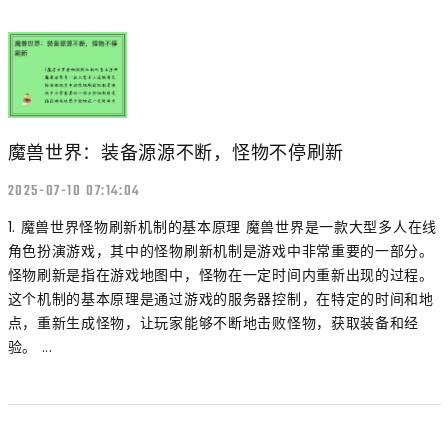
魔兽世界：装备源源不断，怪物不停刷新
2025-07-10 07:14:04
1. 魔兽世界怪物刷新机制的基本原理 魔兽世界是一款大型多人在线
角色扮演游戏，其中的怪物刷新机制是游戏中非常重要的一部分。
怪物刷新是指在游戏地图中，怪物在一定时间内重新出现的过程。
这个机制的基本原理是通过游戏的服务器控制，在特定的时间和地
点，重新生成怪物，让玩家能够不断地击败怪物，获取装备和经
验。 ...