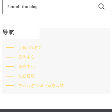
Search the blog...
导航
了解j9九游会
案例中心
游戏中心
在线客服
找到九游会·J9-官方网站