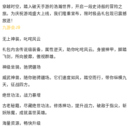
穿越时空，踏入破天手游的浩瀚世界，开启一段史诗般的冒险之
旅。为庆祝游戏盛大上线，我们隆重宣布，限时极品礼包现已震撼
放送！
九游会J9
无上神装，叱咤风云
礼包内含传说级装备，属性逆天，助你叱咤风云。身披神甲，脚踏
飞剑，所向披靡，傲视群雄。
神级坐骑，驰骋疆场
威武神兽，随你驰骋疆场。它们速度如风，踏空而行，带你纵横九
天，征战四方。
绝世功法，战力暴增
古老秘籍，尽藏绝世功法。修炼神功，提升战力，破敌于指尖，斩
妖除魔，成就盖世英雄。
海量资源，畅快升级