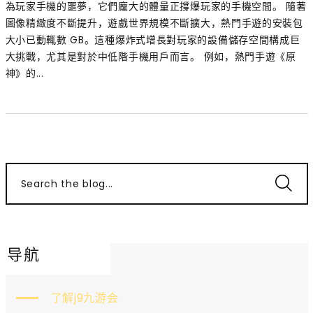
為玩家手機的噩夢，它們龐大的體量正撐爆玩家的手機空間。 隨著
圖像精緻度不斷提升，遊戲世界規模不斷擴大，熱門手遊的安裝包
大小已動輒數 GB。這種爆炸式增長對玩家的設備儲存空間構成巨
大挑戰，尤其是對於中低階手機用戶而言。 例如，熱門手遊《原
神》的...
Search the blog...
导航
了解j9九游会