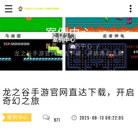
案例中心
首页
案例中心
龙之谷手游官网直达下载，开启奇幻之旅
龙之谷手游官网直达下载，开启
奇幻之旅
2025-08-13 08:22:05
案例中心
971